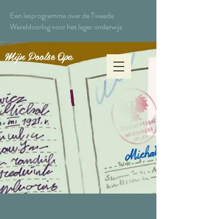
Een lesprogramma over de Tweede
Wereldoorlog voor het lager onderwijs.
Mijn Poolse Opa