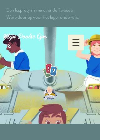
Een lesprogramma over de Tweede
Wereldoorlog voor het lager onderwijs.
Mijn Poolse Opa