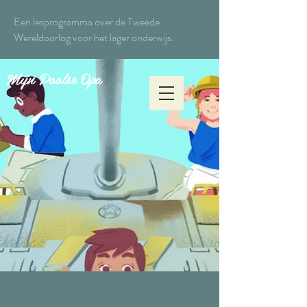
Een lesprogramma over de Tweede
Wereldoorlog voor het lager onderwijs.
Mijn Poolse Opa