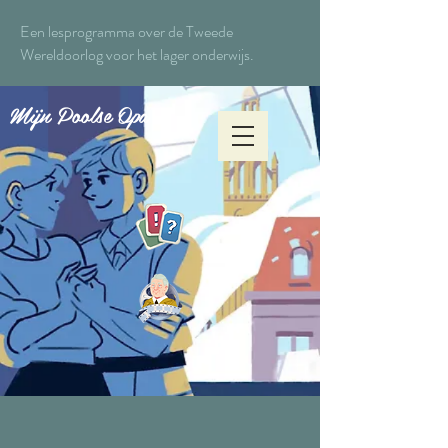
Een lesprogramma over de Tweede
Wereldoorlog voor het lager onderwijs.
Mijn Poolse Opa